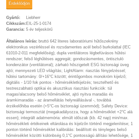
Érdeklődjön
Gyártó:
Liebherr
Cikkszám:
EIL-25-1-0174
Garancia:
5 év teljeskörű
Általános leírás:
bruttó 642 literes laboratóriumi hűtőszekrény
elektronikus vezérléssel és rozsdamentes acél belső burkolattal (IEC
61010-2-011 megfelelőség); dupla ventilátoros légbefúvásos hűtési
rendszer; felső léghűtéses aggregát; gondozásmentes, öntisztuló
kondenzátor (ventilátorral); zárható hőszigetelt ESG biztonsági üveg
ajtó; mennyezeti LED világítás; LightAlarm: riasztás fényjelzéssel;
hűtési tartomány: 0/+16°C között; érintőgombos monokróm kijelző;
digitális - 1/10 fok pontos - hőmérsékletkijelzés; tesztelhető és
testreszabható optikai és akusztikus riasztási funkciók: túl
magas/alacsony belső hőmérséklet, ajtó nyitva maradás és
áramkimaradás - az áramellátás helyreállásával -, továbbá
érzékelőhiba esetén (+5°C-os biztonsági üzemmód); Safety Device:
biztonsági termosztát (megakadályozza, hogy a hőmérséklet +2°C alá
essen); integrált adatmemória: elmúlt időszak (kb. 42 nap) min/max.
hőmérsékleti értékeinek eltárolása és kijelzőn történő megjelenítése; 1
ponton történő hőmérséklet kalibrálás: beállított és tényleges belső
hőmérséklet közötti különbség 0,1°C pontosságú állítási lehetősége, 1