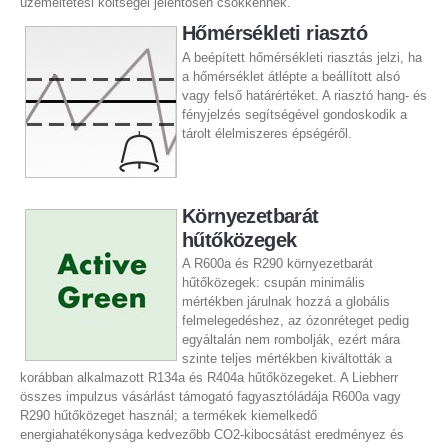
üzemeltetési költségei jelentősen csökkennek.
Hőmérsékleti riasztó
A beépített hőmérsékleti riasztás jelzi, ha
a hőmérséklet átlépte a beállított alsó
vagy felső határértéket. A riasztó hang- és
fényjelzés segítségével gondoskodik a
tárolt élelmiszeres épségéről.
Környezetbarát
hűtőközegek
A R600a és R290 környezetbarát
hűtőközegek: csupán minimális
mértékben járulnak hozzá a globális
felmelegedéshez, az ózonréteget pedig
egyáltalán nem rombolják, ezért mára
szinte teljes mértékben kiváltották a
korábban alkalmazott R134a és R404a hűtőközegeket. A Liebherr
összes impulzus vásárlást támogató fagyasztóládája R600a vagy
R290 hűtőközeget használ; a termékek kiemelkedő
energiahatékonysága kedvezőbb CO2-kibocsátást eredményez és