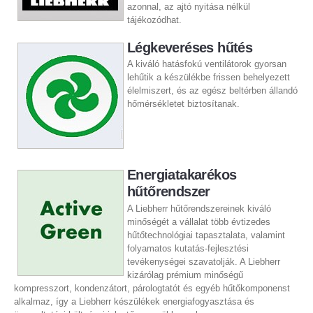
azonnal, az ajtó nyitása nélkül
tájékozódhat.
Légkeveréses hűtés
A kiváló hatásfokú ventilátorok gyorsan
lehűtik a készülékbe frissen behelyezett
élelmiszert, és az egész beltérben állandó
hőmérsékletet biztosítanak.
Energiatakarékos
hűtőrendszer
A Liebherr hűtőrendszereinek kiváló
minőségét a vállalat több évtizedes
hűtőtechnológiai tapasztalata, valamint
folyamatos kutatás-fejlesztési
tevékenységei szavatolják. A Liebherr
kizárólag prémium minőségű
kompresszort, kondenzátort, párologtatót és egyéb hűtőkomponenst
alkalmaz, így a Liebherr készülékek energiafogyasztása és