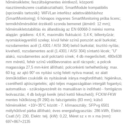
hőmérsékletre; feszültségmentes érintkező, központi
riasztórendszerre csatlakoztatható; SmartModule kompatibilis
(opcionális tartozék): WiFi/Lan interfész adattovábbításhoz
(SmartMonitoring); 6 hónapos ingyenes SmartMonitoring próba licenc;
termékhőmérséklet érzékelő szonda bemenet (átmérő: 12 mm);
hőmérsékletstabilitás és állandóság az EN 60068-3 mérési norma
alapján: grádiens: 4,6 K, maximális fluktuáció: 3,4 K; billentyűzár;
nyomáskiegyenlítő szelep; kívül fehér színű porszórt acél burkolat;
rozsdamentes acél (1.4301 / AISI 304) belső burkolat; tisztító nyílás;
kivehető, rozsdamentes acél (1.4301 / AISI 304) síntartó lécek; "U"
alakú, rozsdamentes acél polctartó sínek; 4 db megerősített, 480x638
mm méretű, fehér színű védőbevonatos acél rácspolc; a polcok
magassága 27,5 mm-ként állítható; polconkénti terhelhetőség: max.
60 kg; az ajtó 90°-os nyitási szög felett nyitva marad, ez alatt
önműködően csukódik és nyitásának iránya megfordítható; higiénikus,
cserélhető ajtószigetelés; ajtó teljes magasságában intergált fogantyú;
automatikus - szükségvezérelt és manuálisan is indítható - forrógázos
leolvasztás; 4 db bolygó kerék (első kettő fékezhető); FCKW-FKW
mentes hűtőközeg (R 290) és falszigetelés (83 mm); külső
hőmérséklet: +10/+35°C között - 7. klímaosztály; SFPvg 6501
mélyhűtővel párba állítható; éves energiafogyasztás: 286 kWh, Elektr.
Csatl.(V): 230, Elektr. telj. (kW): 0,22, Méret sz x m x ma (mm):
697×867×2135