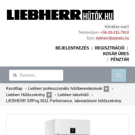
Kérdése van?
Telefonáljon:
+36-20-211-7910
Írjon:
liebherr@astralis.hu
BEJELENTKEZÉS
|
REGISZTRÁCIÓ
|
KOSÁR ÜRES
|
PÉNZTÁR
Kezdőlap
Liebherr professzionális hűtőberendezések
Liebherr ipari hűtőberendezések
Liebherr Hűtőszekrény
Liebherr laborhűtő
Rólunk
LIEBHERR SRPvg 6511 Performance, laboratóriumi hűtőszekrény
Referenciák
Kapcsolat