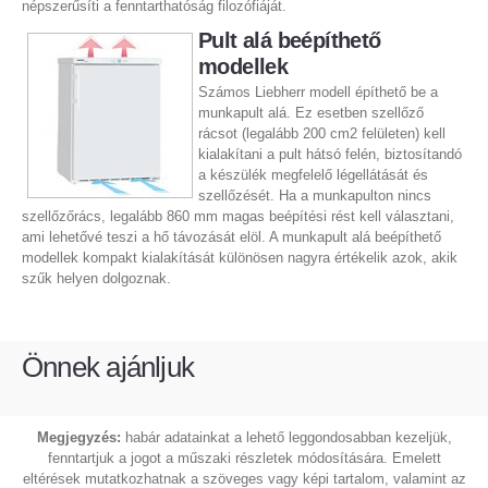
népszerűsíti a fenntarthatóság filozófiáját.
Pult alá beépíthető
modellek
Számos Liebherr modell építhető be a
munkapult alá. Ez esetben szellőző
rácsot (legalább 200 cm2 felületen) kell
kialakítani a pult hátsó felén, biztosítandó
a készülék megfelelő légellátását és
szellőzését. Ha a munkapulton nincs
szellőzőrács, legalább 860 mm magas beépítési rést kell választani,
ami lehetővé teszi a hő távozását elöl. A munkapult alá beépíthető
modellek kompakt kialakítását különösen nagyra értékelik azok, akik
szűk helyen dolgoznak.
Önnek ajánljuk
Megjegyzés:
habár adatainkat a lehető leggondosabban kezeljük,
fenntartjuk a jogot a műszaki részletek módosítására. Emelett
eltérések mutatkozhatnak a szöveges vagy képi tartalom, valamint az