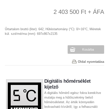
2 403 500 Ft + ÁFA
Űrtartalom bruttó (liter): 642, Hűtéstartomány (°C): 0/+16°C, Méretek
kül. szé/mé/ma (mm): 697x867x2135
Kosárba
Oldal nyomtatása
Digitális hőmérséklet
kijelző
A digitális hőmérő egész fokra kerekítve
mutatja meg a hűtőszekrény belső
hőmérsékletet. Az érték könnyedén
leolvasható kívülről, így a felhasználó