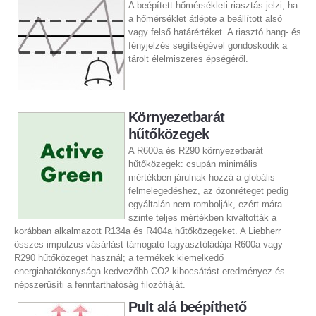
A beépített hőmérsékleti riasztás jelzi, ha
a hőmérséklet átlépte a beállított alsó
vagy felső határértéket. A riasztó hang- és
fényjelzés segítségével gondoskodik a
tárolt élelmiszeres épségéről.
Környezetbarát
hűtőközegek
A R600a és R290 környezetbarát
hűtőközegek: csupán minimális
mértékben járulnak hozzá a globális
felmelegedéshez, az ózonréteget pedig
egyáltalán nem rombolják, ezért mára
szinte teljes mértékben kiváltották a
korábban alkalmazott R134a és R404a hűtőközegeket. A Liebherr
összes impulzus vásárlást támogató fagyasztóládája R600a vagy
R290 hűtőközeget használ; a termékek kiemelkedő
energiahatékonysága kedvezőbb CO2-kibocsátást eredményez és
népszerűsíti a fenntarthatóság filozófiáját.
Pult alá beépíthető