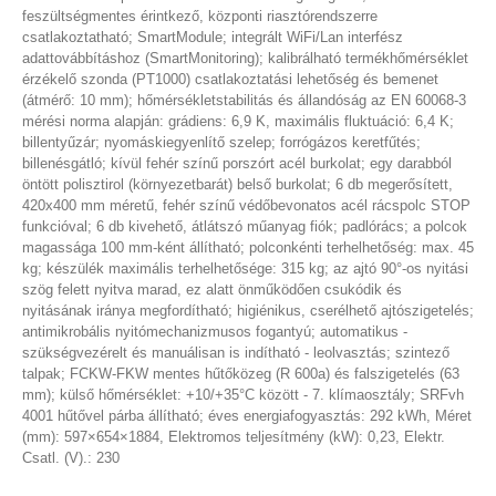
feszültségmentes érintkező, központi riasztórendszerre
csatlakoztatható; SmartModule; integrált WiFi/Lan interfész
adattovábbításhoz (SmartMonitoring); kalibrálható termékhőmérséklet
érzékelő szonda (PT1000) csatlakoztatási lehetőség és bemenet
(átmérő: 10 mm); hőmérsékletstabilitás és állandóság az EN 60068-3
mérési norma alapján: grádiens: 6,9 K, maximális fluktuáció: 6,4 K;
billentyűzár; nyomáskiegyenlítő szelep; forrógázos keretfűtés;
billenésgátló; kívül fehér színű porszórt acél burkolat; egy darabból
öntött polisztirol (környezetbarát) belső burkolat; 6 db megerősített,
420x400 mm méretű, fehér színű védőbevonatos acél rácspolc STOP
funkcióval; 6 db kivehető, átlátszó műanyag fiók; padlórács; a polcok
magassága 100 mm-ként állítható; polconkénti terhelhetőség: max. 45
kg; készülék maximális terhelhetősége: 315 kg; az ajtó 90°-os nyitási
szög felett nyitva marad, ez alatt önműködően csukódik és
nyitásának iránya megfordítható; higiénikus, cserélhető ajtószigetelés;
antimikrobális nyitómechanizmusos fogantyú; automatikus -
szükségvezérelt és manuálisan is indítható - leolvasztás; szintező
talpak; FCKW-FKW mentes hűtőközeg (R 600a) és falszigetelés (63
mm); külső hőmérséklet: +10/+35°C között - 7. klímaosztály; SRFvh
4001 hűtővel párba állítható; éves energiafogyasztás: 292 kWh, Méret
(mm): 597×654×1884, Elektromos teljesítmény (kW): 0,23, Elektr.
Csatl. (V).: 230