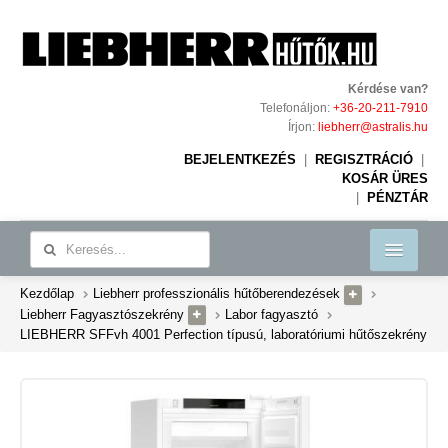
Kérdése van?
Telefonáljon:
+36-20-211-7910
Írjon:
liebherr@astralis.hu
BEJELENTKEZÉS
|
REGISZTRÁCIÓ
|
KOSÁR ÜRES
|
PÉNZTÁR
Kezdőlap
Liebherr professzionális hűtőberendezések
Liebherr ipari hűtőberendezések
Liebherr Fagyasztószekrény
Labor fagyasztó
Rólunk
LIEBHERR SFFvh 4001 Perfection típusú, laboratóriumi hűtőszekrény
Referenciák
Kapcsolat